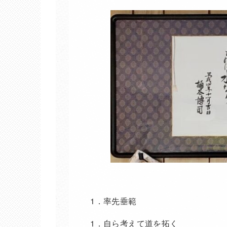
1．率先垂範
1．自ら考えて道を拓く