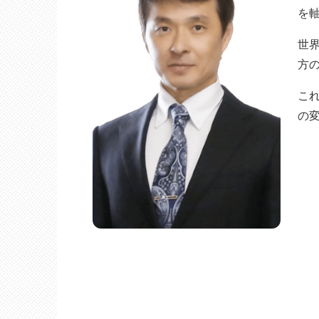
を
世
方
こ
の